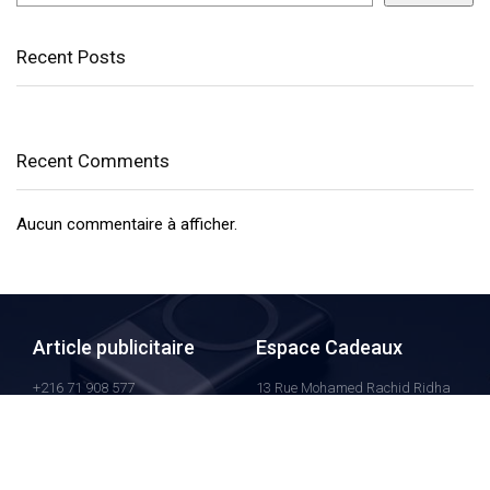
Recent Posts
Recent Comments
Aucun commentaire à afficher.
Article publicitaire
Espace Cadeaux
+216 71 908 577
13 Rue Mohamed Rachid Ridha
Belvédére 1002 Tunis - Tunisie
+216 99 490 077
espacecadeauxtunisia@gmail.com