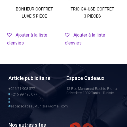
BONHEUR COFFRET
TRIO GX-USB COFFRET
LUXE 5 PIÈCE
3 PIÈCES
Ajouter à la liste
Ajouter à la liste
d’envies
d’envies
Article publicitaire
Espace Cadeaux
+216 71 908 577
13 Rue Mohamed Rachid Ridha
Belvédére 1002 Tunis - Tunisie
+216 99 490 077
espacecadeauxtunisia@gmail.com
Nos autres sites