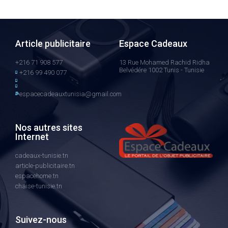
Article publicitaire
Espace Cadeaux
+216 71 908 577
13 Rue Mohamed Rachid Ridha
Belvédére 1002 Tunis - Tunisie
+216 99 490 077
espacecadeauxtunisia@gmail.com
Nos autres sites
Internet
cadeaux-tunisie.tn
article-publicitaire.tn
espacehome.tn
chaise-tunisie.tn
Suivez-nous