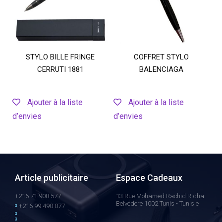
STYLO BILLE FRINGE
COFFRET STYLO
CERRUTI 1881
BALENCIAGA
Ajouter à la liste
Ajouter à la liste
d’envies
d’envies
Article publicitaire
Espace Cadeaux
+216 71 908 577
13 Rue Mohamed Rachid Ridha
Belvédére 1002 Tunis - Tunisie
+216 99 490 077