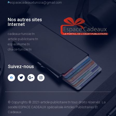
espacecadeauxtunisia@gmail.com
Nos autres sites
Internet
cadeaux-tunisie.tn
article-publicitaire.tn
espacehome.tn
chaise-tunisie.tn
Suivez-nous
© Copyrights © 2021-article-publicitaire.tn tous droits réservés. La
société ESPACE CADEAUX spécialisée Articles Publicitaires Et
Cadeaux.