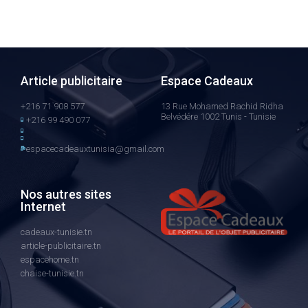
Article publicitaire
Espace Cadeaux
+216 71 908 577
13 Rue Mohamed Rachid Ridha
Belvédére 1002 Tunis - Tunisie
+216 99 490 077
espacecadeauxtunisia@gmail.com
Nos autres sites
Internet
cadeaux-tunisie.tn
article-publicitaire.tn
espacehome.tn
chaise-tunisie.tn