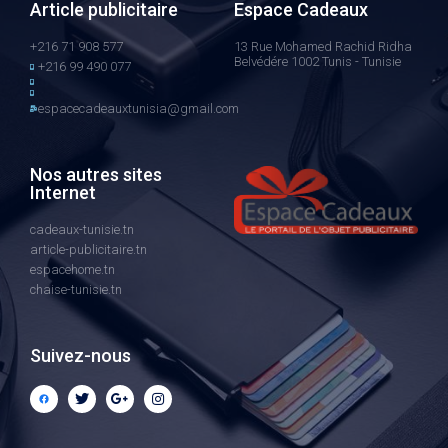
Article publicitaire
Espace Cadeaux
+216 71 908 577
13 Rue Mohamed Rachid Ridha
Belvédére 1002 Tunis - Tunisie
+216 99 490 077
espacecadeauxtunisia@gmail.com
Nos autres sites
Internet
cadeaux-tunisie.tn
article-publicitaire.tn
espacehome.tn
chaise-tunisie.tn
Suivez-nous