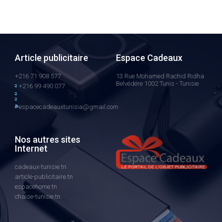
Article publicitaire
Espace Cadeaux
+216 71 908 577
13 Rue Mohamed Rachid Ridha
Belvédére 1002 Tunis - Tunisie
+216 99 490 077
espacecadeauxtunisia@gmail.com
Nos autres sites
Internet
cadeaux-tunisie.tn
article-publicitaire.tn
espacehome.tn
chaise-tunisie.tn