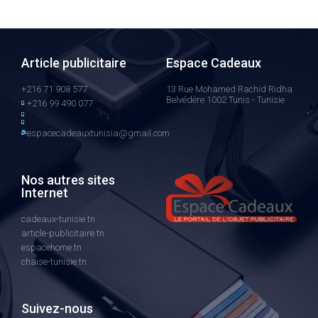
Article publicitaire
Espace Cadeaux
+216 71 908 577
13 Rue Mohamed Rachid Ridha
Belvédére 1002 Tunis - Tunisie
+216 99 490 077
espacecadeauxtunisia@gmail.com
Nos autres sites
Internet
cadeaux-tunisie.tn
article-publicitaire.tn
espacehome.tn
chaise-tunisie.tn
Suivez-nous