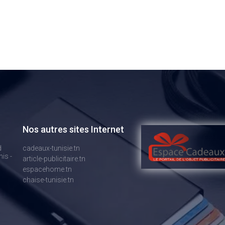
Nos autres sites Internet
d
cadeaux-tunisie.tn
is -
article-publicitaire.tn
espacehome.tn
chaise-tunisie.tn