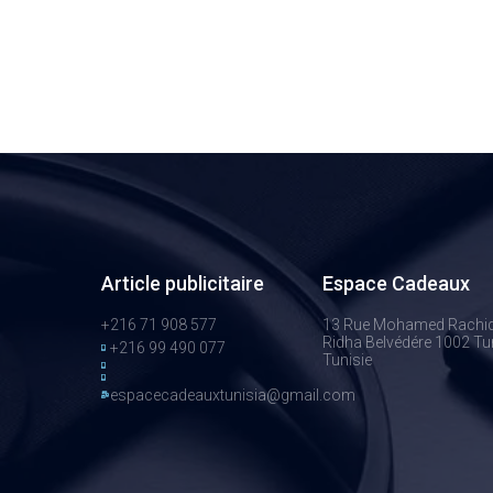
Article publicitaire
Espace Cadeaux
+216 71 908 577
13 Rue Mohamed Rachi
Ridha Belvédére 1002 Tun
+216 99 490 077
Tunisie
espacecadeauxtunisia@gmail.com