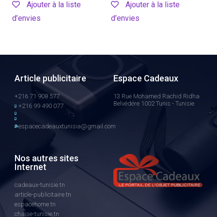
Ajouter à la liste
Ajouter à la liste
d’envies
d’envies
Article publicitaire
Espace Cadeaux
+216 71 908 577
13 Rue Mohamed Rachid Ridha
Belvédére 1002 Tunis - Tunisie
+216 99 490 077
espacecadeauxtunisia@gmail.com
Nos autres sites
Internet
cadeaux-tunisie.tn
article-publicitaire.tn
espacehome.tn
chaise-tunisie.tn