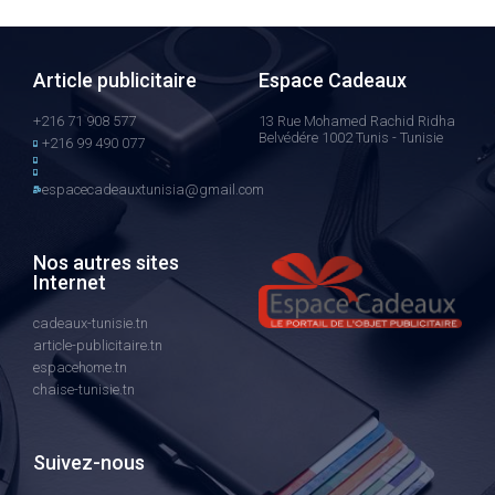
Article publicitaire
Espace Cadeaux
+216 71 908 577
13 Rue Mohamed Rachid Ridha
Belvédére 1002 Tunis - Tunisie
+216 99 490 077
espacecadeauxtunisia@gmail.com
Nos autres sites
Internet
cadeaux-tunisie.tn
article-publicitaire.tn
espacehome.tn
chaise-tunisie.tn
Suivez-nous