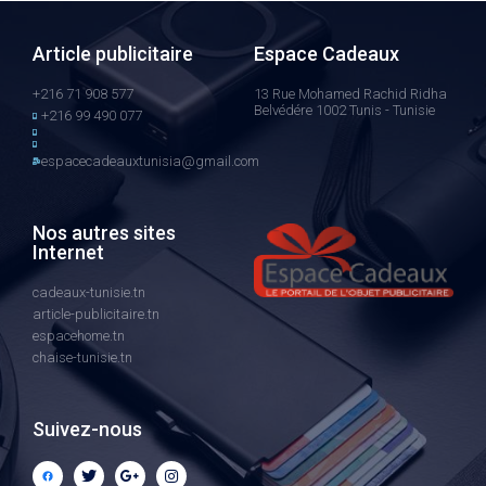
Article publicitaire
Espace Cadeaux
+216 71 908 577
13 Rue Mohamed Rachid Ridha
Belvédére 1002 Tunis - Tunisie
+216 99 490 077
espacecadeauxtunisia@gmail.com
Nos autres sites
Internet
cadeaux-tunisie.tn
article-publicitaire.tn
espacehome.tn
chaise-tunisie.tn
Suivez-nous