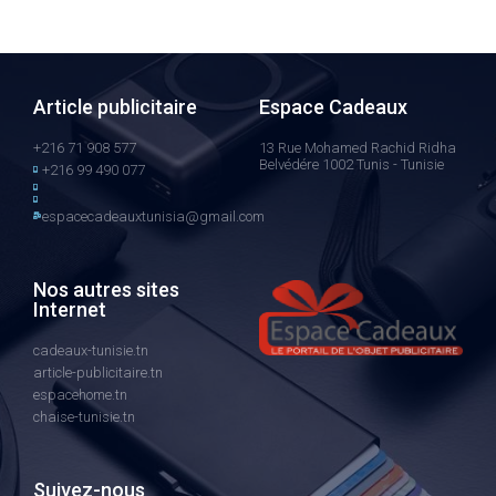
Article publicitaire
Espace Cadeaux
+216 71 908 577
13 Rue Mohamed Rachid Ridha
Belvédére 1002 Tunis - Tunisie
+216 99 490 077
espacecadeauxtunisia@gmail.com
Nos autres sites
Internet
cadeaux-tunisie.tn
article-publicitaire.tn
espacehome.tn
chaise-tunisie.tn
Suivez-nous