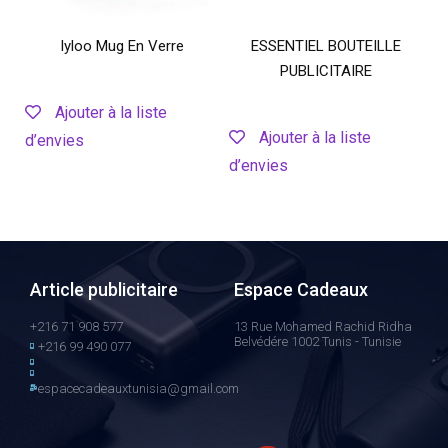
Iyloo Mug En Verre
ESSENTIEL BOUTEILLE
PUBLICITAIRE
Ajouter à la liste
Ajouter à la liste
d’envies
d’envies
Article publicitaire
Espace Cadeaux
+216 71 908 577
13 Rue Mohamed Rachid Ridha
Belvédére 1002 Tunis - Tunisie
+216 99 490 077
espacecadeauxtunisia@gmail.com