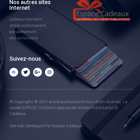
Nos autres sites
Internet
cadeaux-tunisie.tn
article-publicitaire.tn
espacehome.tn
chaise-tunisie.tn
Suivez-nous
© Copyrights © 2021-article-publicitaire.tn tous droits réservés. La
société ESPACE CADEAUX spécialisée Articles Publicitaires Et
Cadeaux.
Site web Développé Par Espace Cadeaux