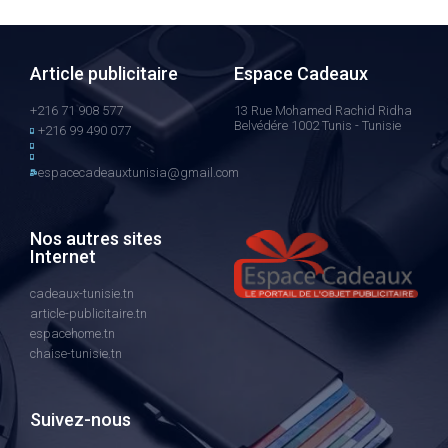
Article publicitaire
Espace Cadeaux
+216 71 908 577
13 Rue Mohamed Rachid Ridha
Belvédére 1002 Tunis - Tunisie
+216 99 490 077
espacecadeauxtunisia@gmail.com
Nos autres sites
Internet
cadeaux-tunisie.tn
article-publicitaire.tn
espacehome.tn
chaise-tunisie.tn
Suivez-nous