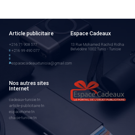
Article publicitaire
Espace Cadeaux
+216 71 908 577
13 Rue Mohamed Rachid Ridha
Belvédére 1002 Tunis - Tunisie
+216 99 490 077
espacecadeauxtunisia@gmail.com
Nos autres sites
Internet
cadeaux-tunisie.tn
article-publicitaire.tn
espacehome.tn
chaise-tunisie.tn