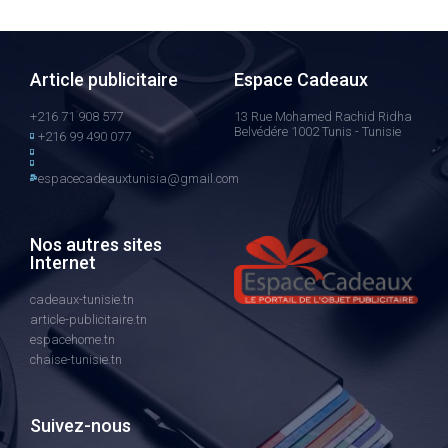
Article publicitaire
Espace Cadeaux
+216 71 908 577
13 Rue Mohamed Rachid Ridha
Belvédére 1002 Tunis - Tunisie
+216 99 490 077
espacecadeauxtunisia@gmail.com
Nos autres sites
Internet
cadeaux-tunisie.tn
article-publicitaire.tn
espacehome.tn
chaise-tunisie.tn
Suivez-nous