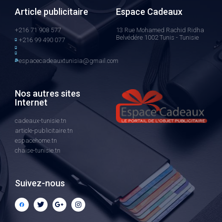
Article publicitaire
Espace Cadeaux
+216 71 908 577
13 Rue Mohamed Rachid Ridha
Belvédére 1002 Tunis - Tunisie
+216 99 490 077
espacecadeauxtunisia@gmail.com
Nos autres sites
Internet
cadeaux-tunisie.tn
article-publicitaire.tn
espacehome.tn
chaise-tunisie.tn
Suivez-nous