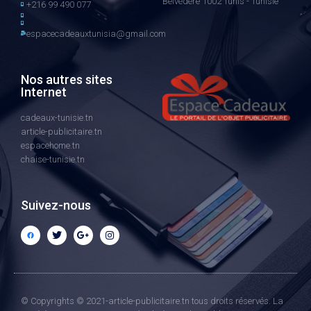
Belvédére 1002 Tunis - Tunisie
+216 99 490 077
espacecadeauxtunisia@gmail.com
Nos autres sites
Internet
cadeaux-tunisie.tn
article-publicitaire.tn
espacehome.tn
chaise-tunisie.tn
Suivez-nous
© Copyrights © 2021-article-publicitaire.tn tous droits réservés. La