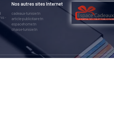
Nos autres sites Internet
d
cadeaux-tunisie.tn
is -
article-publicitaire.tn
espacehome.tn
chaise-tunisie.tn
vés. La société ESPACE CADEAUX