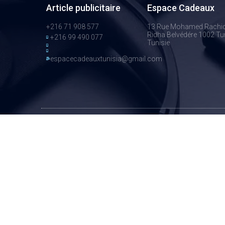
Article publicitaire
Espace Cadeaux
+216 71 908 577
13 Rue Mohamed Rachi
Ridha Belvédére 1002 Tun
+216 99 490 077
Tunisie
espacecadeauxtunisia@gmail.com
© Copyrights © 2021-article-publicitaire.tn tous droits réser
spécialisée Articles Publicitaires Et Cadeaux.