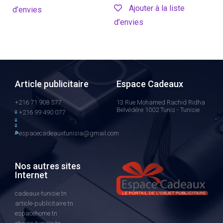
Ajouter à la liste
d’envies
d’envies
Article publicitaire
Espace Cadeaux
+216 71 908 577
13 Rue Mohamed Rachid Ridha
Belvédére 1002 Tunis - Tunisie
+216 99 490 077
espacecadeauxtunisia@gmail.com
Nos autres sites
Internet
cadeaux-tunisie.tn
article-publicitaire.tn
espacehome.tn