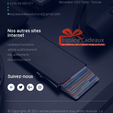
Belvédére 1002 Tunis - Tunisie
+216 99 490 077
espacecadeauxtunisia@gmail.com
Nos autres sites
Internet
cadeaux-tunisie.tn
article-publicitaire.tn
espacehome.tn
chaise-tunisie.tn
Suivez-nous
© Copyrights © 2021-article-publicitaire.tn tous droits réservés. La