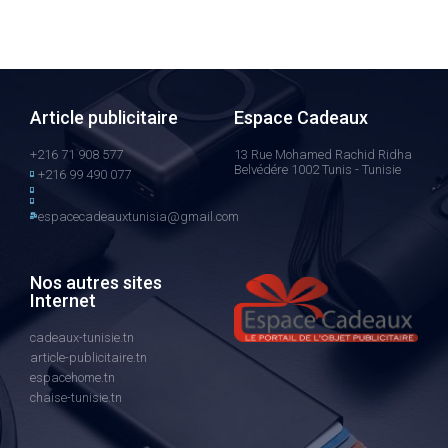
Article publicitaire
Espace Cadeaux
+216 71 908 577
13 Rue Mohamed Rachid Ridha
Belvédére 1002 Tunis - Tunisie
+216 99 490 077
espacecadeauxtunisia@gmail.com
Nos autres sites
Internet
cadeaux-tunisie.tn
article-publicitaire.tn
espacehome.tn
chaise-tunisie.tn