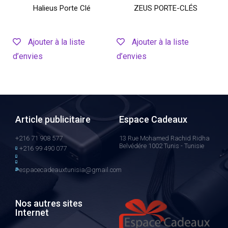
Halieus Porte Clé
ZEUS PORTE-CLÉS
Ajouter à la liste
Ajouter à la liste
d’envies
d’envies
Article publicitaire
Espace Cadeaux
+216 71 908 577
13 Rue Mohamed Rachid Ridha
Belvédére 1002 Tunis - Tunisie
+216 99 490 077
espacecadeauxtunisia@gmail.com
Nos autres sites
Internet