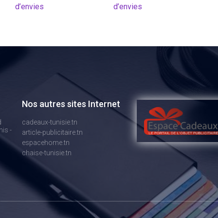
d’envies
d’envies
Nos autres sites Internet
d
cadeaux-tunisie.tn
is -
article-publicitaire.tn
espacehome.tn
chaise-tunisie.tn