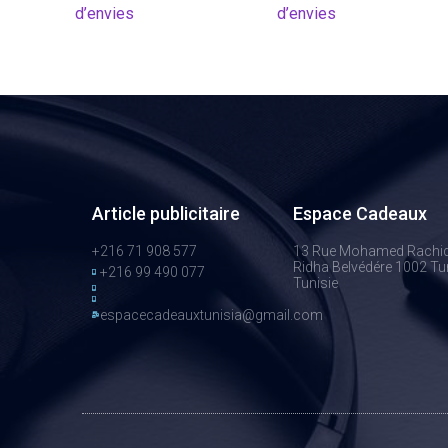
d’envies
d’envies
Article publicitaire
Espace Cadeaux
+216 71 908 577
13 Rue Mohamed Rachi
Ridha Belvédére 1002 Tun
+216 99 490 077
Tunisie
espacecadeauxtunisia@gmail.com