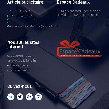
Article publicitaire
Espace Cadeaux
+216 71 908 577
13 Rue Mohamed Rachid Ridha
Belvédére 1002 Tunis - Tunisie
+216 99 490 077
espacecadeauxtunisia@gmail.com
Nos autres sites
Internet
cadeaux-tunisie.tn
article-publicitaire.tn
espacehome.tn
chaise-tunisie.tn
Suivez-nous