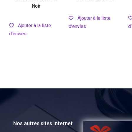
Noir
Ajouter à la liste
Ajouter à la liste
d’envies
d
d’envies
Nos autres sites Internet