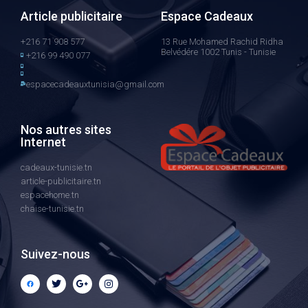
Article publicitaire
Espace Cadeaux
+216 71 908 577
13 Rue Mohamed Rachid Ridha
Belvédére 1002 Tunis - Tunisie
+216 99 490 077
espacecadeauxtunisia@gmail.com
Nos autres sites
Internet
cadeaux-tunisie.tn
article-publicitaire.tn
espacehome.tn
chaise-tunisie.tn
Suivez-nous