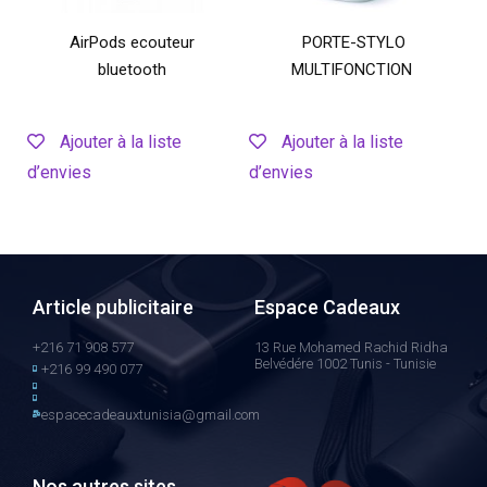
AirPods ecouteur
PORTE-STYLO
bluetooth
MULTIFONCTION
Ajouter à la liste
Ajouter à la liste
d’envies
d’envies
Article publicitaire
Espace Cadeaux
+216 71 908 577
13 Rue Mohamed Rachid Ridha
Belvédére 1002 Tunis - Tunisie
+216 99 490 077
espacecadeauxtunisia@gmail.com
Nos autres sites