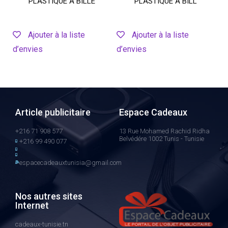
PLASTIQUE À BILLE
PLASTIQUE À BILL
Ajouter à la liste
Ajouter à la liste
d’envies
d’envies
Article publicitaire
Espace Cadeaux
+216 71 908 577
13 Rue Mohamed Rachid Ridha
Belvédére 1002 Tunis - Tunisie
+216 99 490 077
espacecadeauxtunisia@gmail.com
Nos autres sites
Internet
cadeaux-tunisie.tn