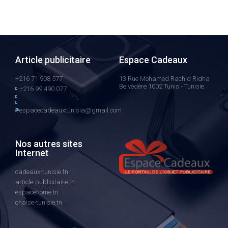
Article publicitaire
Espace Cadeaux
+216 71 908 577
13 Rue Mohamed Rachid Ridha
Belvédére 1002 Tunis - Tunisie
+216 99 490 077
espacecadeauxtunisia@gmail.com
Nos autres sites
Internet
cadeaux-tunisie.tn
article-publicitaire.tn
espacehome.tn
chaise-tunisie.tn