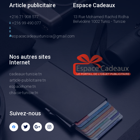
Article publicitaire
Espace Cadeaux
+216 71 908 577
13 Rue Mohamed Rachid Ridha
Belvédére 1002 Tunis - Tunisie
+216 99 490 077
espacecadeauxtunisia@gmail.com
Nos autres sites
Internet
cadeaux-tunisie.tn
article-publicitaire.tn
espacehome.tn
chaise-tunisie.tn
Suivez-nous