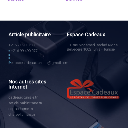
Article publicitaire
Espace Cadeaux
+216 71 908 577
13 Rue Mohamed Rachid Ridha
Belvédére 1002 Tunis - Tunisie
+216 99 490 077
espacecadeauxtunisia@gmail.com
Nos autres sites
Internet
cadeaux-tunisie.tn
article-publicitaire.tn
espacehome.tn
chaise-tunisie.tn