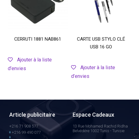
CERRUTI 1881 NAB861
CARTE USB STYLO CLÉ
USB 16 GO
Ajouter à la liste
Ajouter à la liste
d’envies
d’envies
Article publicitaire
Espace Cadeaux
+216 71 908 577
13 Rue Mohamed Rachid Ridha
Belvédére 1002 Tunis - Tunisie
+216 99 490 077