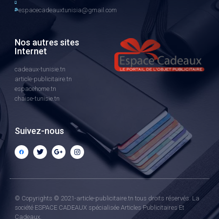
espacecadeauxtunisia@gmail.com
Nos autres sites
Internet
cadeaux-tunisie.tn
article-publicitaire.tn
espacehome.tn
chaise-tunisie.tn
Suivez-nous
© Copyrights © 2021-article-publicitaire.tn tous droits réservés. La
société ESPACE CADEAUX spécialisée Articles Publicitaires Et
Cadeaux.